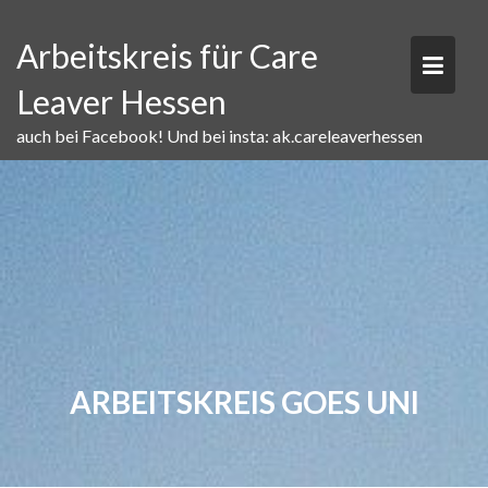
Skip
to
Arbeitskreis für Care
content
Leaver Hessen
auch bei Facebook! Und bei insta: ak.careleaverhessen
ARBEITSKREIS GOES UNI