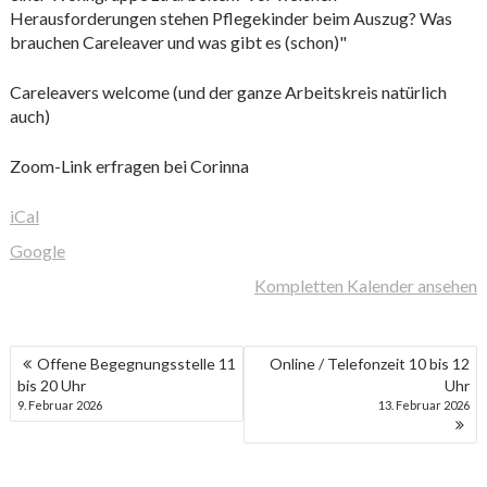
Herausforderungen stehen Pflegekinder beim Auszug? Was
brauchen Careleaver und was gibt es (schon)"
Careleavers welcome (und der ganze Arbeitskreis natürlich
auch)
Zoom-Link erfragen bei Corinna
iCal
Google
Kompletten Kalender ansehen
BEITRAGSNAVIGATION
Offene Begegnungsstelle 11
Online / Telefonzeit 10 bis 12
bis 20 Uhr
Uhr
9. Februar 2026
13. Februar 2026