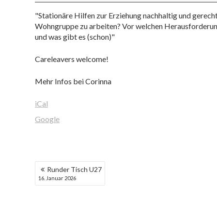
(Block)
"Stationäre Hilfen zur Erziehung nachhaltig und gerech
Wohngruppe zu arbeiten? Vor welchen Herausforderun
und was gibt es (schon)"
Careleavers welcome!
Mehr Infos bei Corinna
iCal
Google
BEITRAGSNAVIGATION
Runder Tisch U27
16. Januar 2026