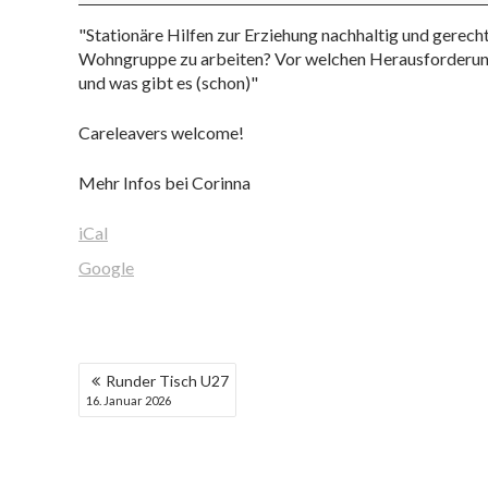
(Block)
"Stationäre Hilfen zur Erziehung nachhaltig und gerech
Wohngruppe zu arbeiten? Vor welchen Herausforderun
und was gibt es (schon)"
Careleavers welcome!
Mehr Infos bei Corinna
iCal
Google
BEITRAGSNAVIGATION
Runder Tisch U27
16. Januar 2026