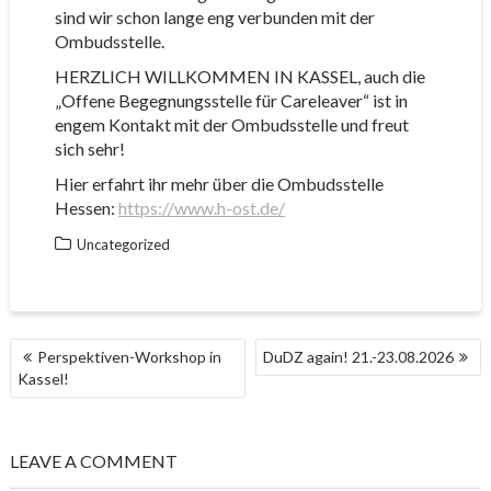
sind wir schon lange eng verbunden mit der
Ombudsstelle.
HERZLICH WILLKOMMEN IN KASSEL, auch die
„Offene Begegnungsstelle für Careleaver“ ist in
engem Kontakt mit der Ombudsstelle und freut
sich sehr!
Hier erfahrt ihr mehr über die Ombudsstelle
Hessen:
https://www.h-ost.de/
Uncategorized
BEITRAGSNAVIGATION
Perspektiven-Workshop in
DuDZ again! 21.-23.08.2026
Kassel!
LEAVE A COMMENT