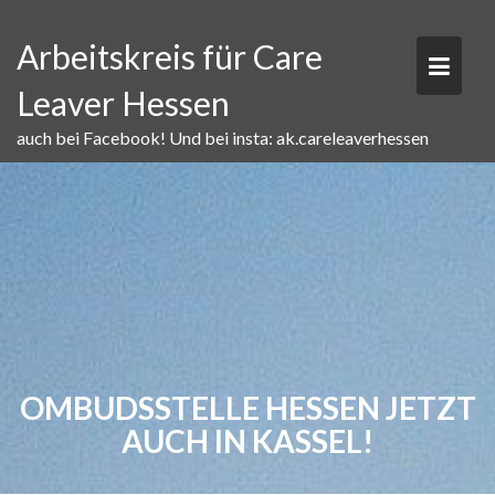
Skip
to
Arbeitskreis für Care
content
Leaver Hessen
auch bei Facebook! Und bei insta: ak.careleaverhessen
OMBUDSSTELLE HESSEN JETZT
AUCH IN KASSEL!